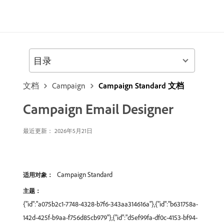
目录
文档
Campaign
Campaign Standard 文档
Campaign Email Designer
最近更新： 2026年5月21日
Campaign Standard
适用对象：
主题：
{"id":"a075b2c1-7748-4328-b7f6-343aa314616a"},{"id":"b631758a-
142d-425f-b9aa-f756d85cb979"},{"id":"d5ef99fa-df0c-4153-bf94-