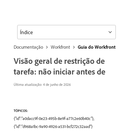
Índice
Documentação
Workfront
Guia do Workfront
Visão geral de restrição de
tarefa: não iniciar antes de
Última atualização: 4 de junho de 2026
TÓPICOS:
{"id":"a0dacc9f-0e23-495b-8e9f-a77c2e60b40c"},
{"id":"d968a1bc-9a90-4926-a531-bcf272c32aad"}