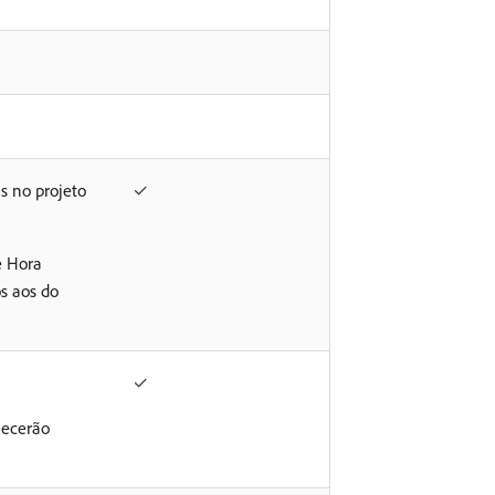
s no projeto
✓
e Hora
s aos do
✓
necerão