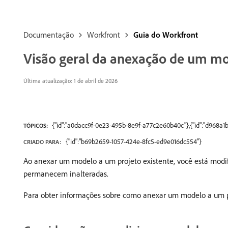
Documentação
Workfront
Guia do Workfront
Visão geral da anexação de um mo
Última atualização: 1 de abril de 2026
{"id":"a0dacc9f-0e23-495b-8e9f-a77c2e60b40c"},{"id":"d968a
TÓPICOS:
{"id":"b69b2659-1057-424e-8fc5-ed9e016dc554"}
CRIADO PARA:
Ao anexar um modelo a um projeto existente, você está modi
permanecem inalteradas.
Para obter informações sobre como anexar um modelo a um p