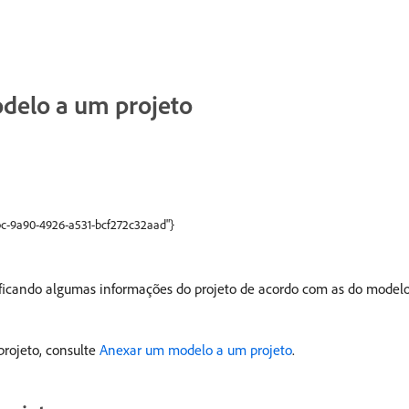
delo a um projeto
1bc-9a90-4926-a531-bcf272c32aad"}
ficando algumas informações do projeto de acordo com as do modelo
rojeto, consulte
Anexar um modelo a um projeto
.