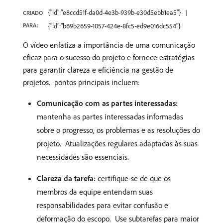
{"id":"e8ccd51f-da0d-4e3b-939b-e30d5ebb1ea5"}
CRIADO
PARA:
{"id":"b69b2659-1057-424e-8fc5-ed9e016dc554"}
O vídeo enfatiza a importância de uma comunicação
eficaz para o sucesso do projeto e fornece estratégias
para garantir clareza e eficiência na gestão de
projetos. ​ pontos principais incluem:
Comunicação com as partes interessadas:
mantenha as partes interessadas informadas
sobre o progresso, os problemas e as resoluções do
projeto. ​ Atualizações regulares adaptadas às suas
necessidades são essenciais. ​
Clareza da tarefa:
certifique-se de que os
membros da equipe entendam suas
responsabilidades para evitar confusão e
deformação do escopo. ​ Use subtarefas para maior