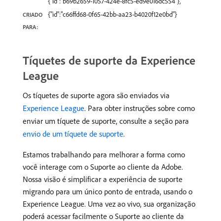
{"id":"b69b2659-1057-424e-8fc5-ed9e016dc554"},
{"id":"c66ffd68-0f65-42bb-aa23-b4020f12e0bd"}
CRIADO
PARA:
Tíquetes de suporte da Experience
League
Os tíquetes de suporte agora são enviados via
Experience League
. Para obter instruções sobre como
enviar um tíquete de suporte, consulte a seção para
envio de um tíquete de suporte
.
Estamos trabalhando para melhorar a forma como
você interage com o Suporte ao cliente da Adobe.
Nossa visão é simplificar a experiência de suporte
migrando para um único ponto de entrada, usando o
Experience League. Uma vez ao vivo, sua organização
poderá acessar facilmente o Suporte ao cliente da