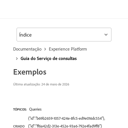
Índice
Documentação
Experience Platform
Guia do Serviço de consultas
Exemplos
Última atualização: 24 de maio de 2026
Queries
TÓPICOS:
{"id":"b69b2659-1057-424e-8fc5-ed9e016dc554"},
{"id":"ff6a42d2-313e-452e-93a6-792e4fad9ff8"}
CRIADO