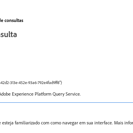
de consultas
sulta
f6a42d2-313e-452e-93a6-792e4fad9ff8"}
Adobe Experience Platform Query Service.
e esteja familiarizado com como navegar em sua interface. Mais inf