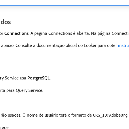
ados
por
Connections
. A página Connections é aberta. Na página Connecti
as abaixo. Consulte a documentação oficial do Looker para obter
instr
ry Service usa
PostgreSQL
.
ta para Query Service.
erão usadas. O nome de usuário terá o formato de
.
ORG_ID@AdobeOrg
rede.