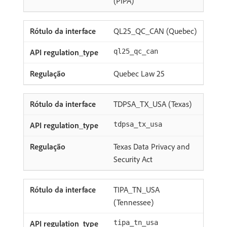
(PIPA)
QL25_QC_CAN (Quebec)
ql25_qc_can
Quebec Law 25
TDPSA_TX_USA (Texas)
tdpsa_tx_usa
Texas Data Privacy and
Security Act
TIPA_TN_USA
(Tennessee)
tipa_tn_usa