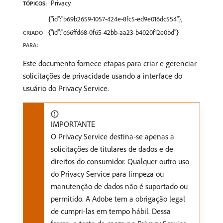
Privacy
TÓPICOS:
{"id":"b69b2659-1057-424e-8fc5-ed9e016dc554"},
{"id":"c66ffd68-0f65-42bb-aa23-b4020f12e0bd"}
CRIADO
PARA:
Este documento fornece etapas para criar e gerenciar
solicitações de privacidade usando a interface do
usuário do Privacy Service.
IMPORTANTE
O Privacy Service destina-se apenas a
solicitações de titulares de dados e de
direitos do consumidor. Qualquer outro uso
do Privacy Service para limpeza ou
manutenção de dados não é suportado ou
permitido. A Adobe tem a obrigação legal
de cumpri-las em tempo hábil. Dessa