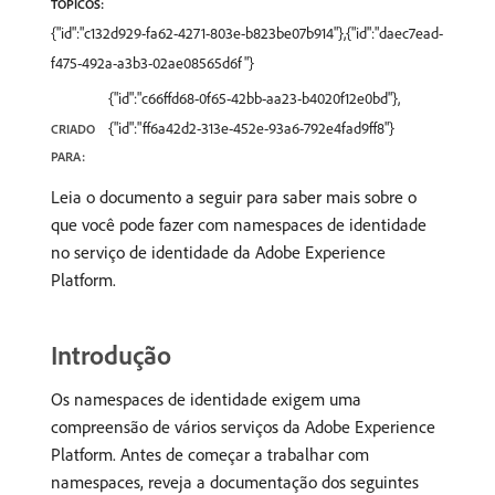
TÓPICOS:
{"id":"c132d929-fa62-4271-803e-b823be07b914"},{"id":"daec7ead-
f475-492a-a3b3-02ae08565d6f"}
{"id":"c66ffd68-0f65-42bb-aa23-b4020f12e0bd"},
{"id":"ff6a42d2-313e-452e-93a6-792e4fad9ff8"}
CRIADO
PARA:
Leia o documento a seguir para saber mais sobre o
que você pode fazer com namespaces de identidade
no serviço de identidade da Adobe Experience
Platform.
Introdução
Os namespaces de identidade exigem uma
compreensão de vários serviços da Adobe Experience
Platform. Antes de começar a trabalhar com
namespaces, reveja a documentação dos seguintes