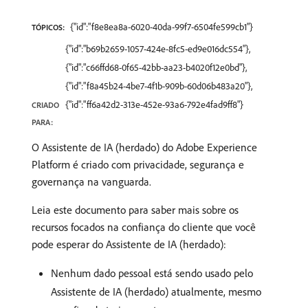
{"id":"f8e8ea8a-6020-40da-99f7-6504fe599cb1"}
TÓPICOS:
{"id":"b69b2659-1057-424e-8fc5-ed9e016dc554"},
{"id":"c66ffd68-0f65-42bb-aa23-b4020f12e0bd"},
{"id":"f8a45b24-4be7-4f1b-909b-60d06b483a20"},
{"id":"ff6a42d2-313e-452e-93a6-792e4fad9ff8"}
CRIADO
PARA:
O Assistente de IA (herdado) do Adobe Experience
Platform é criado com privacidade, segurança e
governança na vanguarda.
Leia este documento para saber mais sobre os
recursos focados na confiança do cliente que você
pode esperar do Assistente de IA (herdado):
Nenhum dado pessoal está sendo usado pelo
Assistente de IA (herdado) atualmente, mesmo