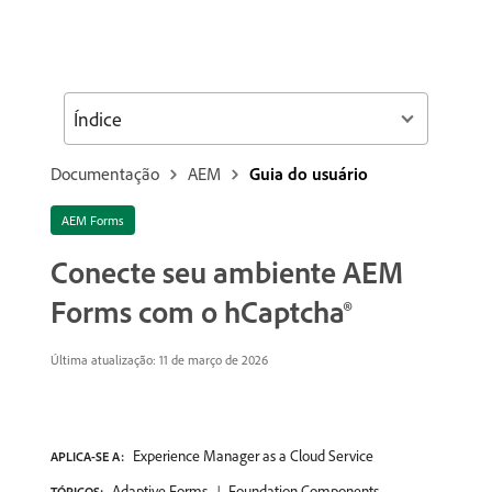
Índice
Documentação
AEM
Guia do usuário
AEM Forms
Conecte seu ambiente AEM
Forms com o hCaptcha®
Última atualização: 11 de março de 2026
Experience Manager as a Cloud Service
APLICA-SE A:
Adaptive Forms
Foundation Components
TÓPICOS: