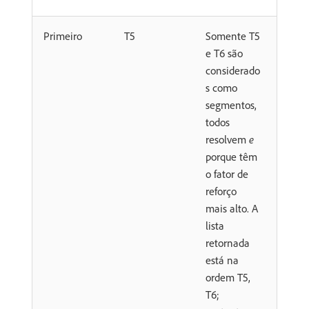
Primeiro
T5
Somente T5
e T6 são
considerado
s como
segmentos,
todos
resolvem
e
porque têm
o fator de
reforço
mais alto. A
lista
retornada
está na
ordem T5,
T6;