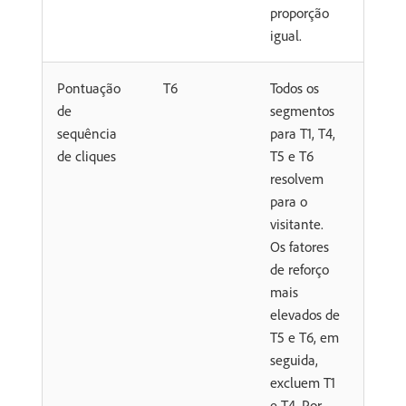
proporção
igual.
Pontuação
T6
Todos os
de
segmentos
sequência
para T1, T4,
de cliques
T5 e T6
resolvem
para o
visitante.
Os fatores
de reforço
mais
elevados de
T5 e T6, em
seguida,
excluem T1
e T4. Por