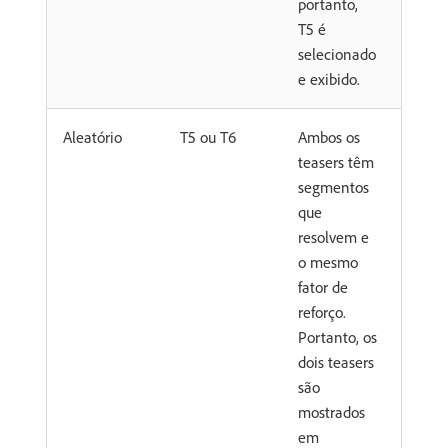
portanto,
T5 é
selecionado
e exibido.
Aleatório
T5 ou T6
Ambos os
teasers têm
segmentos
que
resolvem e
o mesmo
fator de
reforço.
Portanto, os
dois teasers
são
mostrados
em