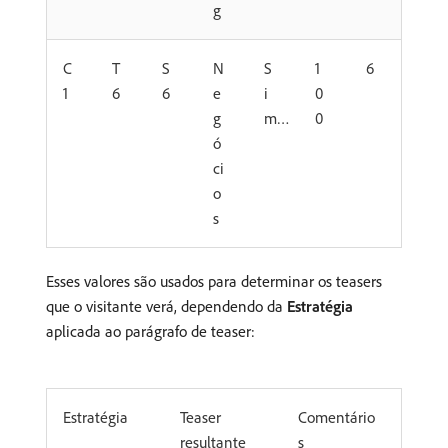
g
C
T
S
N
S
1
6
1
6
6
e
i
0
g
m
0
ó
ci
o
s
Esses valores são usados para determinar os teasers
que o visitante verá, dependendo da
Estratégia
aplicada ao parágrafo de teaser:
Estratégia
Teaser
Comentário
resultante
s