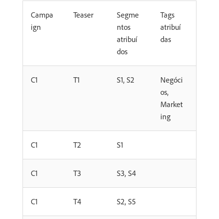
Campa
Teaser
Segme
Tags
ign
ntos
atribuí
atribuí
das
dos
C1
T1
S1, S2
Negóci
os,
Market
ing
C1
T2
S1
C1
T3
S3, S4
C1
T4
S2, S5