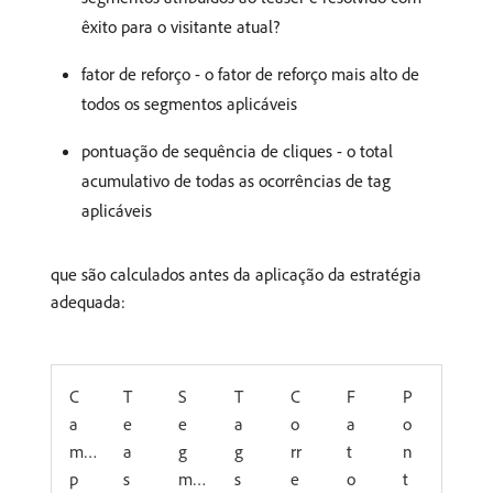
êxito para o visitante atual?
fator de reforço - o fator de reforço mais alto de
todos os segmentos aplicáveis
pontuação de sequência de cliques - o total
acumulativo de todas as ocorrências de tag
aplicáveis
que são calculados antes da aplicação da estratégia
adequada:
C
T
S
T
C
F
P
a
e
e
a
o
a
o
m
a
g
g
rr
t
n
p
s
m
s
e
o
t