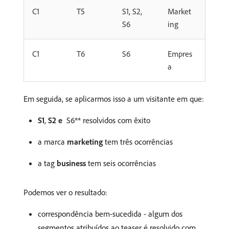
C1
T5
S1, S2,
Market
S6
ing
C1
T6
S6
Empres
a
Em seguida, se aplicarmos isso a um visitante em que:
S1
,
S2 e ​
S6** resolvidos com êxito
a marca
marketing
tem três ocorrências
a tag
business
tem seis ocorrências
Podemos ver o resultado:
correspondência bem-sucedida - algum dos
segmentos atribuídos ao teaser é resolvido com