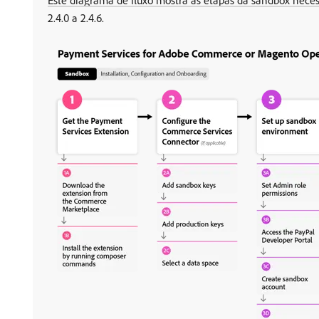
Este diagrama de fluxo mostra as etapas da sandbox nec
2.4.0 a 2.4.6.