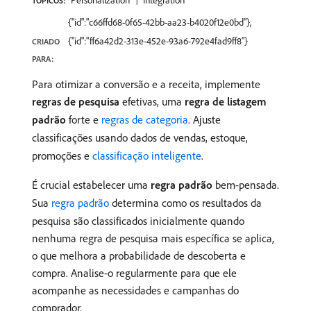
Personalization
Integration
TÓPICOS:
{"id":"c66ffd68-0f65-42bb-aa23-b4020f12e0bd"},
{"id":"ff6a42d2-313e-452e-93a6-792e4fad9ff8"}
CRIADO
PARA:
Para otimizar a conversão e a receita, implemente
regras de pesquisa
efetivas, uma
regra de listagem
padrão
forte e
regras de categoria
. Ajuste
classificações usando dados de vendas, estoque,
promoções e
classificação inteligente
.
É crucial estabelecer uma
regra padrão
bem-pensada.
Sua
regra padrão
determina como os resultados da
pesquisa são classificados inicialmente quando
nenhuma regra de pesquisa mais específica se aplica,
o que melhora a probabilidade de descoberta e
compra. Analise-o regularmente para que ele
acompanhe as necessidades e campanhas do
comprador.