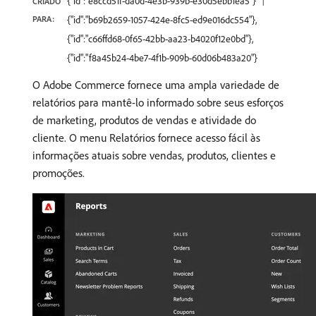
{"id":"e8ccd51f-da0d-4e3b-939b-e30d5ebb1ea5"}
CRIADO
PARA:
{"id":"b69b2659-1057-424e-8fc5-ed9e016dc554"},
{"id":"c66ffd68-0f65-42bb-aa23-b4020f12e0bd"},
{"id":"f8a45b24-4be7-4f1b-909b-60d06b483a20"}
O Adobe Commerce fornece uma ampla variedade de
relatórios para mantê-lo informado sobre seus esforços
de marketing, produtos de vendas e atividade do
cliente. O menu Relatórios fornece acesso fácil às
informações atuais sobre vendas, produtos, clientes e
promoções.