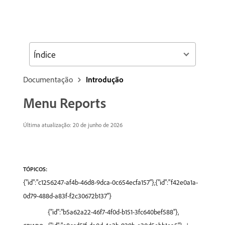
Índice
Documentação
Introdução
Menu Reports
Última atualização: 20 de junho de 2026
TÓPICOS:
{"id":"c1256247-af4b-46d8-9dca-0c654ecfa157"},{"id":"f42e0a1a-
0d79-488d-a83f-f2c30672b137"}
{"id":"b5a62a22-46f7-4f0d-b151-3fc640bef588"},