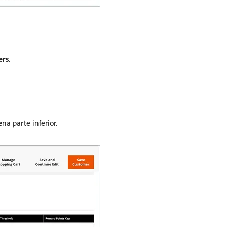
ers
.
e
​na parte inferior.