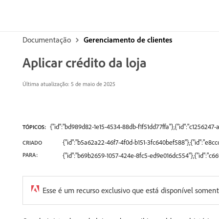
Documentação
Gerenciamento de clientes
Aplicar crédito da loja
Última atualização: 5 de maio de 2025
{"id":"bd989d82-1e15-4534-88db-f1f51dd77ffa"},{"id":"c1256247
TÓPICOS:
{"id":"b5a62a22-46f7-4f0d-b151-3fc640bef588"},{"id":"e8
CRIADO
PARA:
{"id":"b69b2659-1057-424e-8fc5-ed9e016dc554"},{"id":"c
Esse é um recurso exclusivo que está disponível some