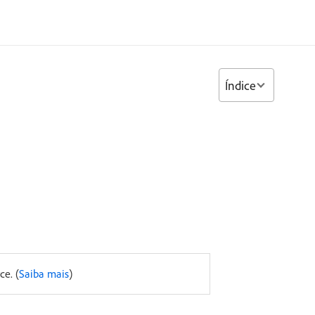
Índice
e. (
Saiba mais
)