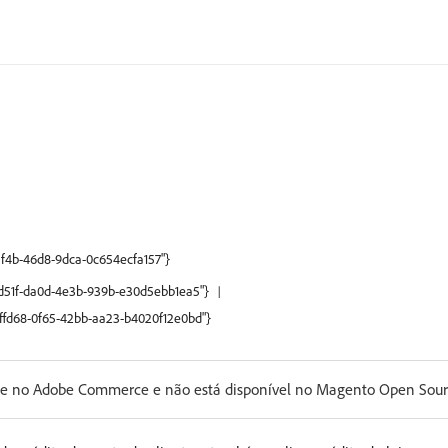
-af4b-46d8-9dca-0c654ecfa157"}
ccd51f-da0d-4e3b-939b-e30d5ebb1ea5"}
66ffd68-0f65-42bb-aa23-b4020f12e0bd"}
nte no Adobe Commerce e não está disponível no Magento Open Sourc