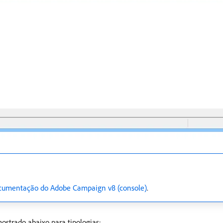
cumentação do Adobe Campaign v8 (console)
.
ostrado abaixo para tipologias: