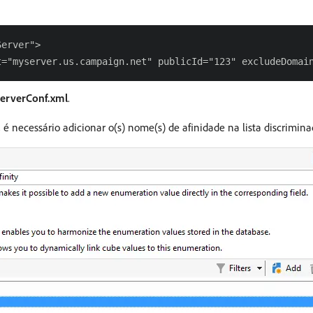
erver">

serverConf.xml
.
s, é necessário adicionar o(s) nome(s) de afinidade na lista discrimin