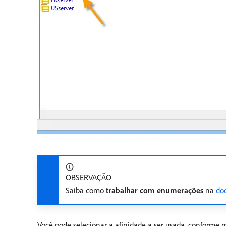
OBSERVAÇÃO
Saiba como
trabalhar com enumerações
na
do
Você pode selecionar a afinidade a ser usada, conforme m