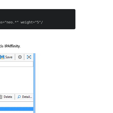
ada
IPAffinity
.