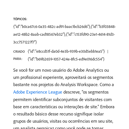
TÓPICOS:
{"id":"b0ca67c6-0a35-482c-ad91-baac1bcb26d6"},{"id":"b3f03848-
ae12-48b2-8aab-cad18567eb32"},{"id":"c153fd90-23e1-4614-81d3-
3cc7571227f7"}
{"id":"e8ccd51f-da0d-4e3b-939b-e30d5ebb1ea5"}
CRIADO
PARA:
{"id":"b69b2659-1057-424e-8fc5-ed9e016dc554"}
Se você for um novo usuário do Adobe Analytics ou
um profissional experiente, aproveitará os segmentos
bastante nos projetos do Analysis Workspace. Como a
Adobe Experience League
descreve, “os segmentos
permitem identificar subconjuntos de visitantes com
base em características ou interações de site.” Embora
o resultado básico desse recurso signifique isolar
grupos de usuários, visitas ou ocorrências em seu site,
um analista perspicaz como você pode se tornar