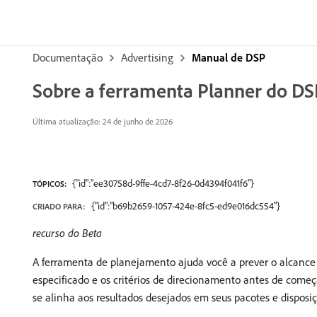
Documentação
Advertising
Manual de DSP
Sobre a ferramenta Planner do DS
Última atualização: 24 de junho de 2026
{"id":"ee30758d-9ffe-4cd7-8f26-0d4394f041f6"}
TÓPICOS:
{"id":"b69b2659-1057-424e-8fc5-ed9e016dc554"}
CRIADO PARA:
recurso do Beta
A ferramenta de planejamento ajuda você a prever o alcance
especificado e os critérios de direcionamento antes de começ
se alinha aos resultados desejados em seus pacotes e disposiç