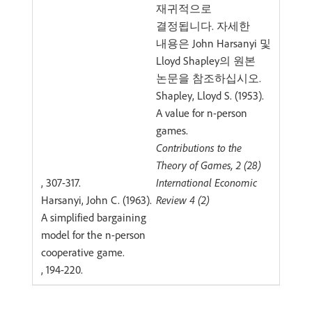
재귀적으로
결정됩니다. 자세한
내용은 John Harsanyi 및
Lloyd Shapley의 원본
논문을 참조하십시오.
Shapley, Lloyd S. (1953).
A value for n-person
games.
Contributions to the
Theory of Games, 2 (28)
, 307-317.
International Economic
Harsanyi, John C. (1963).
Review 4 (2)
A simplified bargaining
model for the n-person
cooperative game.
, 194-220.