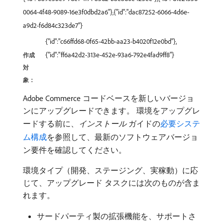
0064-4f48-9089-16e3f0dbd2a6"},{"id":"dac87252-6066-4d6e-
a9d2-f6d84c323de7"}
{"id":"c66ffd68-0f65-42bb-aa23-b4020f12e0bd"},
{"id":"ff6a42d2-313e-452e-93a6-792e4fad9ff8"}
作成
対
象：
Adobe Commerce コードベースを新しいバージョ
ンにアップグレードできます。 環境をアップグレ
ードする前に、
インストール
ガイドの
必要システ
ム構成
を参照して、最新のソフトウェアバージョ
ン要件を確認してください。
環境タイプ（開発、ステージング、実稼動）に応
じて、アップグレード タスクには次のものが含ま
れます。
サードパーティ製の拡張機能を、サポートさ