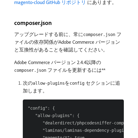
magento-cloud GitHub リポジトリ ​
にあります。
composer.json
アップグレードする前に、常に
フ
composer.json
ァイルの依存関係がAdobe Commerce バージョン
と互換性があることを確認してください。
Adobe Commerce バージョン 2.4.4以降の
ファイルを更新するには**
composer.json
次の
を
セクションに追
allow-plugins
config
加します。
"config": {

   "allow-plugins": {

      "dealerdirect/phpcodesniffer-composer-i
      "laminas/laminas-dependency-plugin": tr
      "magento/*": true
