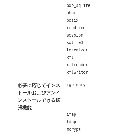
pdo_sqlite
phar
posix
readline
session
sqlite3
tokenizer
xml
xmlreader
xmlwriter
igbinary
imap
ldap
mcrypt