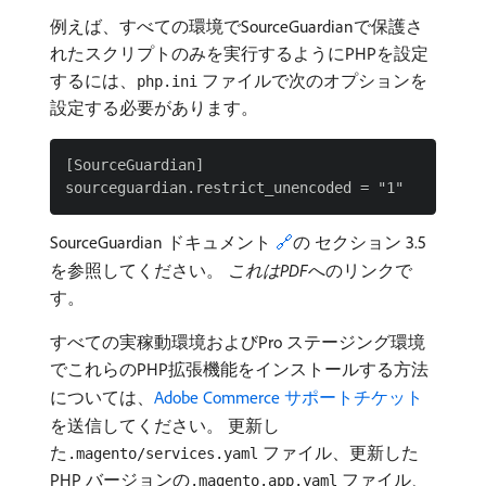
例えば、すべての環境でSourceGuardianで保護さ
れたスクリプトのみを実行するようにPHPを設定
するには、
ファイルで次のオプションを
php.ini
設定する必要があります。
[SourceGuardian]

SourceGuardian ドキュメント
🔗
の セクション 3.5
を参照してください。
これはPDF
​へのリンクで
す。
すべての実稼動環境およびPro ステージング環境
でこれらのPHP拡張機能をインストールする方法
については、
Adobe Commerce サポートチケット ​
を送信してください。 更新し
た
ファイル、更新した
.magento/services.yaml
PHP バージョンの
ファイル、
.magento.app.yaml