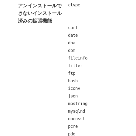
ctype
curl
date
dba
dom
fileinfo
filter
ftp
hash
iconv
json
mbstring
mysqlnd
openssl
pcre
pdo