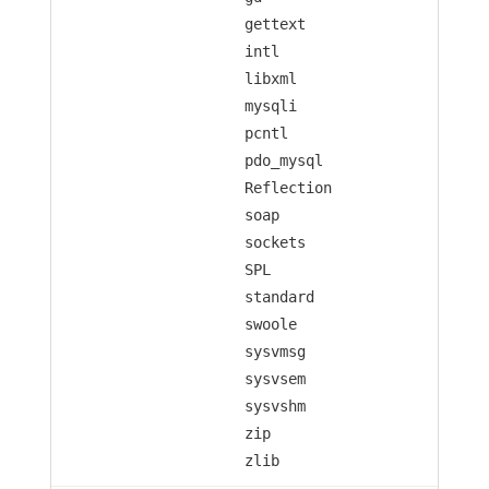
gettext
intl
libxml
mysqli
pcntl
pdo_mysql
Reflection
soap
sockets
SPL
standard
swoole
sysvmsg
sysvsem
sysvshm
zip
zlib