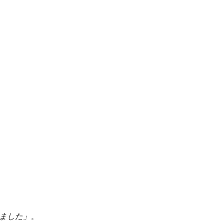
ました」
。