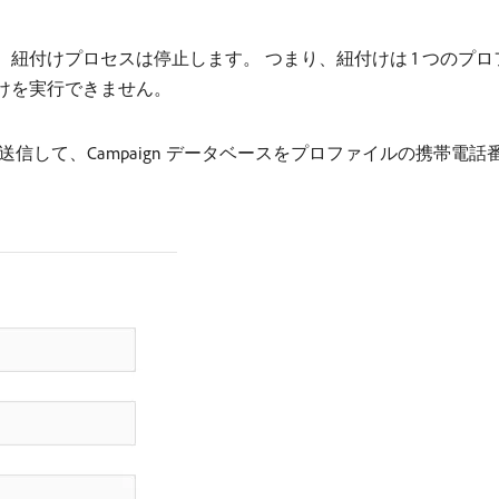
紐付けプロセスは停止します。 つまり、紐付けは 1 つのプ
けを実行できません。
信して、Campaign データベースをプロファイルの携帯電