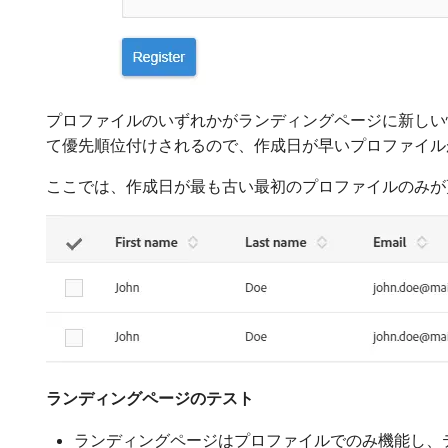
プロファイルのいずれかがランディングページに新しい
て優先順位付けされるので、作成日が早いプロファイル
ここでは、作成日が最も古い最初のプロファイルのみが
ランディングページのテスト
ランディングページはプロファイルでのみ機能し、