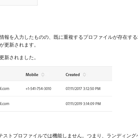
情報を入力したものの、既に重複するプロファイルが存在する
が更新されます。
更新されました。
テストプロファイルでは機能しません。つまり、ランディング