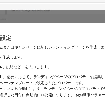
と設定
ムまたはキャンペーンに新しいランディングページを作成しま
を作成します。
ル、説明など）を入力します。
す。 必要に応じて、ランディングページのプロパティを編集し
グページテンプレートで設定されたプロパティです。
ーマンス上の理由により、ランディングページのプロパティで
は選択した日付に自動的に非公開になります。 有効期限パラメ