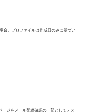
場合、プロファイルは作成日のみに基づい
ページをメール配達確認の一部としてテス