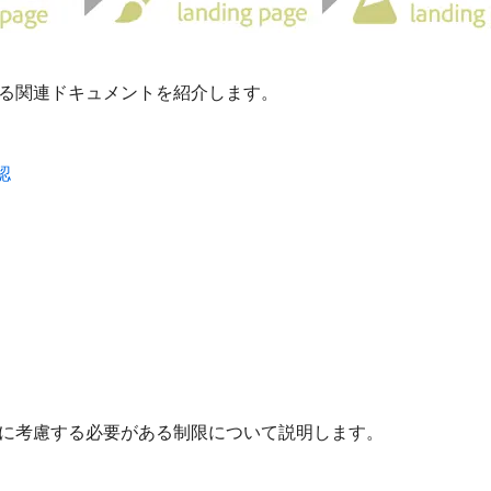
る関連ドキュメントを紹介します。
認
に考慮する必要がある制限について説明します。