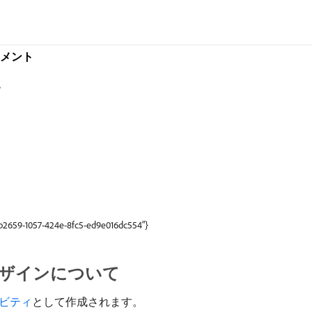
キュメント
ン
9b2659-1057-424e-8fc5-ed9e016dc554"}
ザインについて
ビティ
として作成されます。