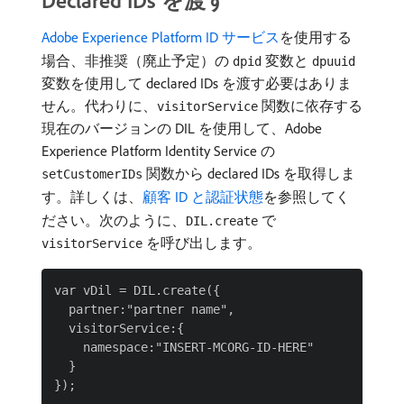
Declared IDs を渡す
Adobe Experience Platform ID サービス
を使用する
場合、非推奨（廃止予定）の
変数と
dpid
dpuuid
変数を使用して declared IDs を渡す必要はありま
せん。代わりに、
関数に依存する
visitorService
現在のバージョンの DIL を使用して、Adobe
Experience Platform Identity Service の
関数から declared IDs を取得しま
setCustomerIDs
す。詳しくは、
顧客 ID と認証状態
を参照してく
ださい。次のように、
で
DIL.create
を呼び出します。
visitorService
var vDil = DIL.create({

  partner:"partner name",

  visitorService:{

    namespace:"INSERT-MCORG-ID-HERE"

  }
