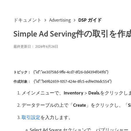
ドキュメント
Advertising
DSP ガイド
Simple Ad Serving件の取引を作
最終更新日： 2026年6月26日
{"id":"ee30758d-9ffe-4cd7-8f26-0d4394f041f6"}
トピック：
{"id":"b69b2659-1057-424e-8fc5-ed9e016dc554"}
作成対象：
メインメニューで、
Inventory
>
Deals.
​をクリックし
データテーブルの上で「
Create
」をクリックし、「
S
取引設定
を入力します。
Select Ad Source セクションで、パブ