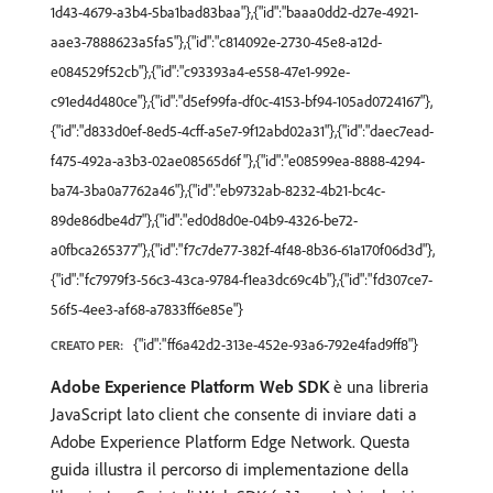
1d43-4679-a3b4-5ba1bad83baa"},{"id":"baaa0dd2-d27e-4921-
aae3-7888623a5fa5"},{"id":"c814092e-2730-45e8-a12d-
e084529f52cb"},{"id":"c93393a4-e558-47e1-992e-
c91ed4d480ce"},{"id":"d5ef99fa-df0c-4153-bf94-105ad0724167"},
{"id":"d833d0ef-8ed5-4cff-a5e7-9f12abd02a31"},{"id":"daec7ead-
f475-492a-a3b3-02ae08565d6f"},{"id":"e08599ea-8888-4294-
ba74-3ba0a7762a46"},{"id":"eb9732ab-8232-4b21-bc4c-
89de86dbe4d7"},{"id":"ed0d8d0e-04b9-4326-be72-
a0fbca265377"},{"id":"f7c7de77-382f-4f48-8b36-61a170f06d3d"},
{"id":"fc7979f3-56c3-43ca-9784-f1ea3dc69c4b"},{"id":"fd307ce7-
56f5-4ee3-af68-a7833ff6e85e"}
{"id":"ff6a42d2-313e-452e-93a6-792e4fad9ff8"}
CREATO PER:
Adobe Experience Platform Web SDK
è una libreria
JavaScript lato client che consente di inviare dati a
Adobe Experience Platform Edge Network. Questa
guida illustra il percorso di implementazione della