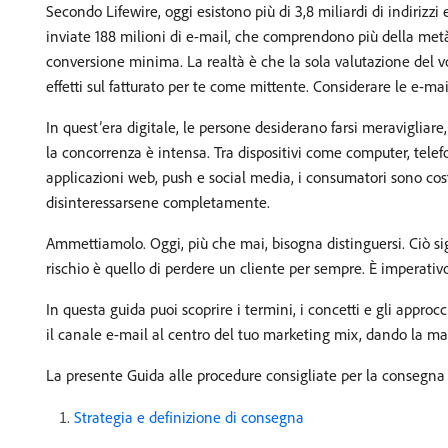
Secondo Lifewire, oggi esistono più di 3,8 miliardi di indiriz
inviate 188 milioni di e-mail, che comprendono più della metà 
conversione minima. La realtà è che la sola valutazione del v
effetti sul fatturato per te come mittente. Considerare le e-ma
In quest’era digitale, le persone desiderano farsi meravigliar
la concorrenza è intensa. Tra dispositivi come computer, telef
applicazioni web, push e social media, i consumatori sono c
disinteressarsene completamente.
Ammettiamolo. Oggi, più che mai, bisogna distinguersi. Ciò sign
rischio è quello di perdere un cliente per sempre. È imperativ
In questa guida puoi scoprire i termini, i concetti e gli appro
il canale e-mail al centro del tuo marketing mix, dando la mass
La presente Guida alle procedure consigliate per la consegna 
Strategia e definizione di consegna