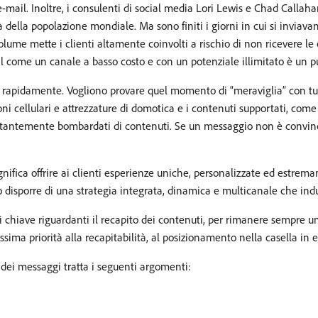
zi e-mail. Inoltre, i consulenti di social media Lori Lewis e Chad Ca
della popolazione mondiale. Ma sono finiti i giorni in cui si inviava
olume mette i clienti altamente coinvolti a rischio di non ricevere l
il come un canale a basso costo e con un potenziale illimitato è un punt
e, rapidamente. Vogliono provare quel momento di “meraviglia” con tut
oni cellulari e attrezzature di domotica e i contenuti supportati, com
ostantemente bombardati di contenuti. Se un messaggio non è convin
ifica offrire ai clienti esperienze uniche, personalizzate ed estremame
o disporre di una strategia integrata, dinamica e multicanale che ind
cci chiave riguardanti il recapito dei contenuti, per rimanere sempre 
ima priorità alla recapitabilità, al posizionamento nella casella in en
dei messaggi tratta i seguenti argomenti: