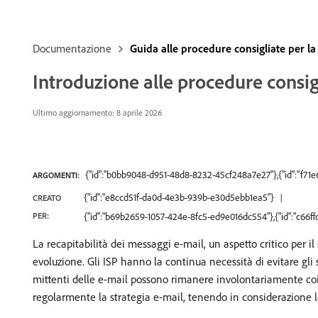
Documentazione
Guida alle procedure consigliate per la 
Introduzione alle procedure consigl
Ultimo aggiornamento: 8 aprile 2026
{"id":"b0bb9048-d951-48d8-8232-45cf248a7e27"},{"id":"f71
ARGOMENTI:
{"id":"e8ccd51f-da0d-4e3b-939b-e30d5ebb1ea5"}
CREATO
PER:
{"id":"b69b2659-1057-424e-8fc5-ed9e016dc554"},{"id":"c66
La recapitabilità dei messaggi e-mail, un aspetto critico per i
evoluzione. Gli ISP hanno la continua necessità di evitare gli 
mittenti delle e-mail possono rimanere involontariamente coinv
regolarmente la strategia e-mail, tenendo in considerazione 