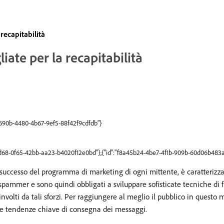
recapitabilità
iate per la recapitabilità
e690b-4480-4b67-9ef5-88f42f9cdfdb"}
ffd68-0f65-42bb-aa23-b4020f12e0bd"},{"id":"f8a45b24-4be7-4f1b-909b-60d06b483
l successo del programma di marketing di ogni mittente, è caratterizza
spammer e sono quindi obbligati a sviluppare sofisticate tecniche di fi
olti da tali sforzi. Per raggiungere al meglio il pubblico in questo 
le tendenze chiave di consegna dei messaggi.