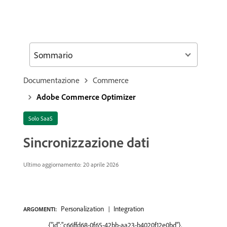
Sommario
Documentazione
Commerce
Adobe Commerce Optimizer
Solo SaaS
Sincronizzazione dati
Ultimo aggiornamento: 20 aprile 2026
Personalization
Integration
ARGOMENTI:
{"id":"c66ffd68-0f65-42bb-aa23-b4020f12e0bd"},