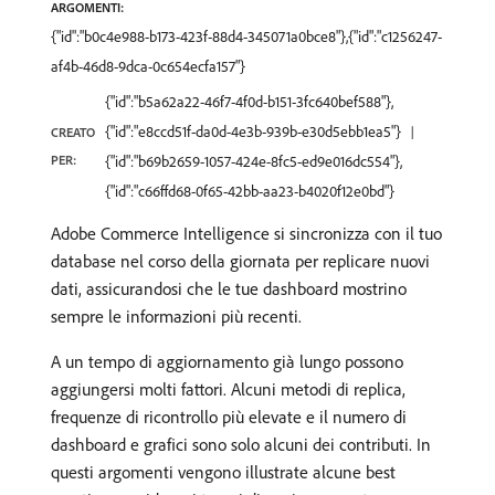
ARGOMENTI:
{"id":"b0c4e988-b173-423f-88d4-345071a0bce8"},{"id":"c1256247-
af4b-46d8-9dca-0c654ecfa157"}
{"id":"b5a62a22-46f7-4f0d-b151-3fc640bef588"},
{"id":"e8ccd51f-da0d-4e3b-939b-e30d5ebb1ea5"}
CREATO
PER:
{"id":"b69b2659-1057-424e-8fc5-ed9e016dc554"},
{"id":"c66ffd68-0f65-42bb-aa23-b4020f12e0bd"}
Adobe Commerce Intelligence si sincronizza con il tuo
database nel corso della giornata per replicare nuovi
dati, assicurandosi che le tue dashboard mostrino
sempre le informazioni più recenti.
A un tempo di aggiornamento già lungo possono
aggiungersi molti fattori. Alcuni metodi di replica,
frequenze di ricontrollo più elevate e il numero di
dashboard e grafici sono solo alcuni dei contributi. In
questi argomenti vengono illustrate alcune best