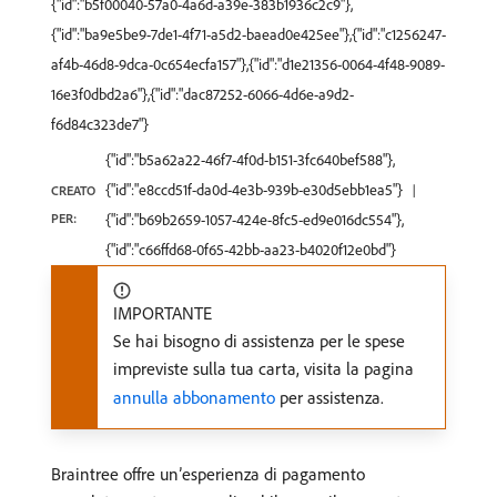
{"id":"b5f00040-57a0-4a6d-a39e-383b1936c2c9"},
{"id":"ba9e5be9-7de1-4f71-a5d2-baead0e425ee"},{"id":"c1256247-
af4b-46d8-9dca-0c654ecfa157"},{"id":"d1e21356-0064-4f48-9089-
16e3f0dbd2a6"},{"id":"dac87252-6066-4d6e-a9d2-
f6d84c323de7"}
{"id":"b5a62a22-46f7-4f0d-b151-3fc640bef588"},
{"id":"e8ccd51f-da0d-4e3b-939b-e30d5ebb1ea5"}
CREATO
PER:
{"id":"b69b2659-1057-424e-8fc5-ed9e016dc554"},
{"id":"c66ffd68-0f65-42bb-aa23-b4020f12e0bd"}
IMPORTANTE
Se hai bisogno di assistenza per le spese
impreviste sulla tua carta, visita la pagina
annulla abbonamento
per assistenza.
Braintree offre un’esperienza di pagamento