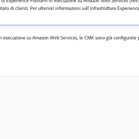
i di Experience Platform in esecuzione su Amazon Web Services (AWS
o di clienti. Per ulteriori informazioni sull’infrastruttura Experienc
 in esecuzione su Amazon Web Services, le CMK sono già configurate 