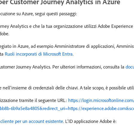
e per Customer Journey Analytics in Azure
cuzione su Azure, segui questi passaggi:
urney Analytics e che la tua organizzazione utilizzi Adobe Experience
Adobe.
legiato in Azure, ad esempio Amministratore di applicazioni, Amminist
lta
Ruoli incorporati di Microsoft Entra
.
ustomer Journey Analytics. Per ulteriori informazioni, consulta la
docu
 nell’insieme di credenziali delle chiavi. A tale scopo, è possibile ut
rizzazione tramite il seguente URL:
https://login.microsoftonline.c
bb8b-6b9a5e8a4805&redirect_uri=https://experience.adobe.com&sc
l cliente per un account esistente
. L’ID applicazione Adobe è: