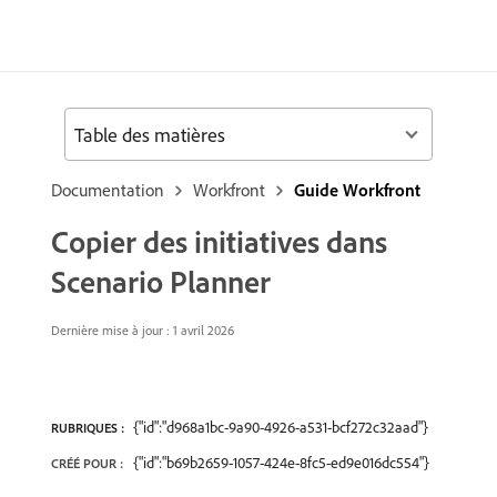
Table des matières
Documentation
Workfront
Guide Workfront
Copier des initiatives dans
Scenario Planner
Dernière mise à jour : 1 avril 2026
{"id":"d968a1bc-9a90-4926-a531-bcf272c32aad"}
RUBRIQUES :
{"id":"b69b2659-1057-424e-8fc5-ed9e016dc554"}
CRÉÉ POUR :