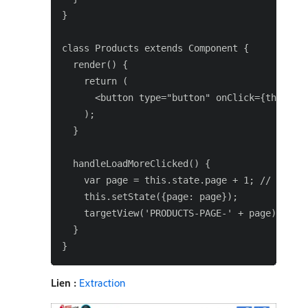
}

class Products extends Component {

  render() {

    return (

      <button type="button" onClick={this.han
    );

  }

  handleLoadMoreClicked() {

    var page = this.state.page + 1; // assumi
    this.setState({page: page});

    targetView('PRODUCTS-PAGE-' + page);

  }

Lien :
Extraction