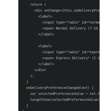
    return (

      <div onChange={this.onDeliveryPreferenc
        <label>

          <input type="radio" id="normal" nam
          <span> Normal Delivery (7-10 busine
        </label>

        <label>

          <input type="radio" id="express" na
          <span> Express Delivery* (2-3 busin
        </label>

      </div>

    );

  }

  onDeliveryPreferenceChanged(evt) {

    var selectedPreferenceValue = evt.target.
    targetView(selectedPreferenceValue);

  }
