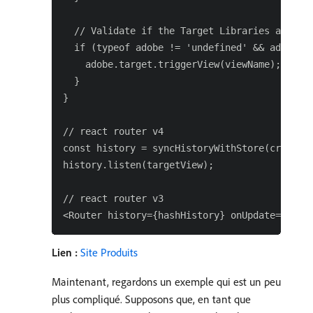
  // Validate if the Target Libraries are ava
  if (typeof adobe != 'undefined' && adobe.ta
    adobe.target.triggerView(viewName);

  }

}

// react router v4

const history = syncHistoryWithStore(createBr
history.listen(targetView);

// react router v3

Lien :
Site Produits
Maintenant, regardons un exemple qui est un peu
plus compliqué. Supposons que, en tant que