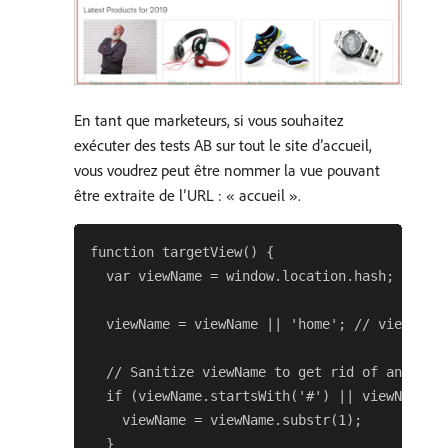
En tant que marketeurs, si vous souhaitez
exécuter des tests AB sur tout le site d’accueil,
vous voudrez peut être nommer la vue pouvant
être extraite de l’URL : « accueil ».
function targetView() {

  var viewName = window.location.hash; // or 
  viewName = viewName || 'home'; // view name
  // Sanitize viewName to get rid of any trai
  if (viewName.startsWith('#') || viewName.st
    viewName = viewName.substr(1);

  }
