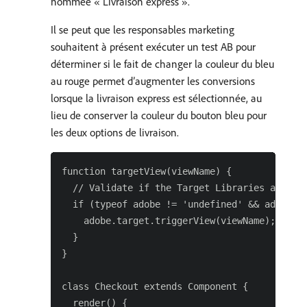
nommée « Livraison express ».
Il se peut que les responsables marketing
souhaitent à présent exécuter un test AB pour
déterminer si le fait de changer la couleur du bleu
au rouge permet d’augmenter les conversions
lorsque la livraison express est sélectionnée, au
lieu de conserver la couleur du bouton bleu pour
les deux options de livraison.
function targetView(viewName) {

  // Validate if the Target Libraries are ava
  if (typeof adobe != 'undefined' && adobe.ta
    adobe.target.triggerView(viewName);

  }

}

class Checkout extends Component {

  render() {
