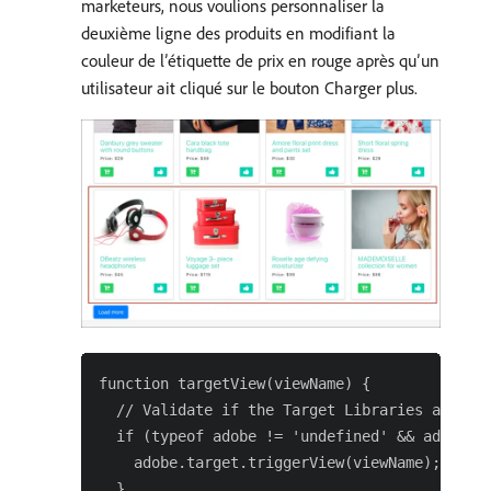
marketeurs, nous voulions personnaliser la
deuxième ligne des produits en modifiant la
couleur de l’étiquette de prix en rouge après qu’un
utilisateur ait cliqué sur le bouton Charger plus.
function targetView(viewName) {

  // Validate if the Target Libraries are ava
  if (typeof adobe != 'undefined' && adobe.ta
    adobe.target.triggerView(viewName);

  }
