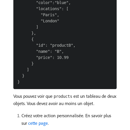
        "color":"blue",

        "locations": [

          "Paris",

          "London"

        ]

      },

      {

        "id": "productB",

        "name": "B",

        "price": 10.99

      }

    ]

  }

Vous pouvez voir que
est un tableau de deux
products
objets. Vous devez avoir au moins un objet.
Créez votre action personnalisée. En savoir plus
sur
cette page
.