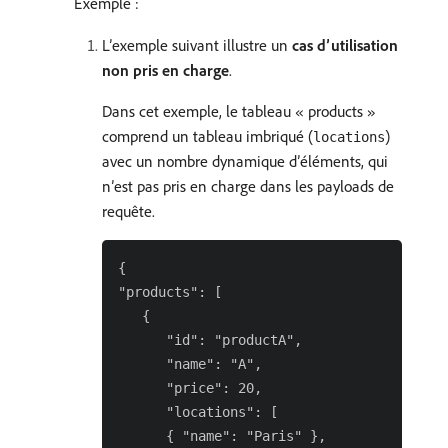
Exemple :
L’exemple suivant illustre un
cas d’utilisation
non pris en charge
.
Dans cet exemple, le tableau « products »
comprend un tableau imbriqué (
)
locations
avec un nombre dynamique d’éléments, qui
n’est pas pris en charge dans les payloads de
requête.
{

"products": [

   {

      "id": "productA",

      "name": "A",

      "price": 20,

      "locations": [

      { "name": "Paris" },
