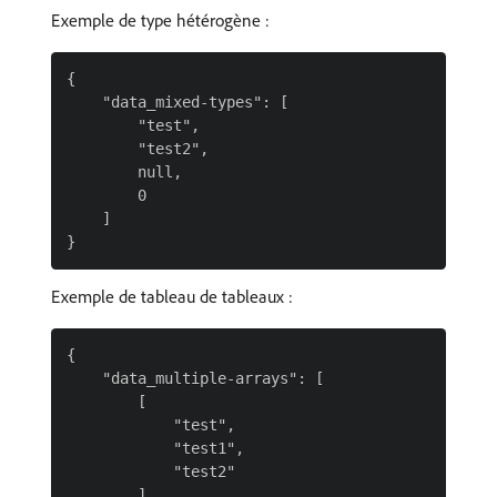
Exemple de type hétérogène :
{

    "data_mixed-types": [

        "test",

        "test2",

        null,

        0

    ]

Exemple de tableau de tableaux :
{

    "data_multiple-arrays": [

        [

            "test",

            "test1",

            "test2"

        ]
