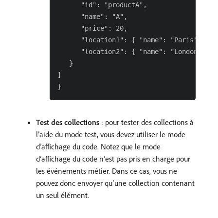
      "id": "productA",

      "name": "A",

      "price": 20,

      "location1": { "name": "Paris" },

      "location2": { "name": "London" }

   }

]

Test des collections
: pour tester des collections à
l’aide du mode test, vous devez utiliser le mode
d’affichage du code. Notez que le mode
d’affichage du code n’est pas pris en charge pour
les événements métier. Dans ce cas, vous ne
pouvez donc envoyer qu’une collection contenant
un seul élément.