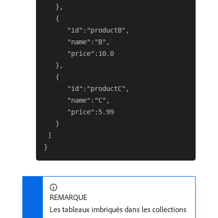
   },

   {

      "id":"productB",

      "name":"B",

      "price":10.0

   },

   {

      "id":"productC",

      "name":"C",

      "price":5.99

   }

 ]

REMARQUE
Les tableaux imbriqués dans les collections