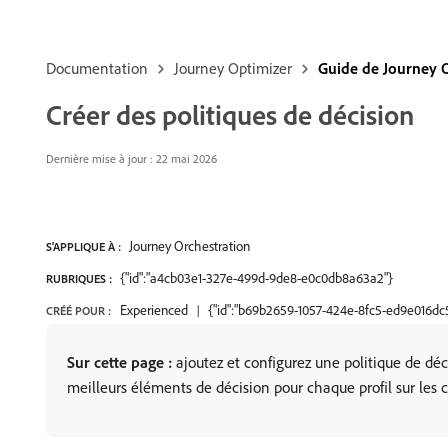
Documentation
Journey Optimizer
Guide de Journey 
Créer des politiques de décision
Dernière mise à jour : 22 mai 2026
Journey Orchestration
S'APPLIQUE À :
{"id":"a4cb03e1-327e-499d-9de8-e0c0db8a63a2"}
RUBRIQUES :
Experienced
{"id":"b69b2659-1057-424e-8fc5-ed9e016dc
CRÉÉ POUR :
Sur cette page :
ajoutez et configurez une politique de déc
meilleurs éléments de décision pour chaque profil sur les 