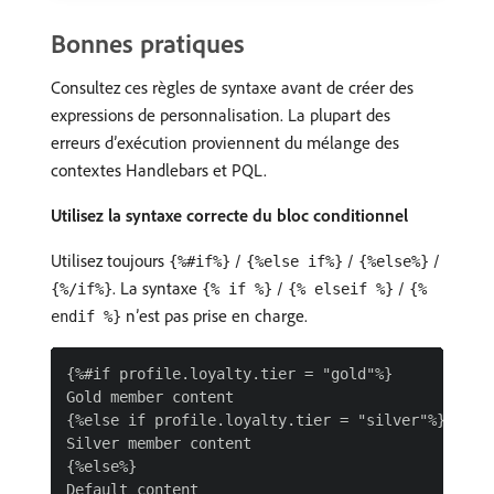
Bonnes pratiques
Consultez ces règles de syntaxe avant de créer des
expressions de personnalisation. La plupart des
erreurs d’exécution proviennent du mélange des
contextes Handlebars et PQL.
Utilisez la syntaxe correcte du bloc conditionnel
Utilisez toujours
/
/
/
{%#if%}
{%else if%}
{%else%}
. La syntaxe
/
/
{%/if%}
{% if %}
{% elseif %}
{%
n’est pas prise en charge.
endif %}
{%#if profile.loyalty.tier = "gold"%}

Gold member content

{%else if profile.loyalty.tier = "silver"%}

Silver member content

{%else%}

Default content
