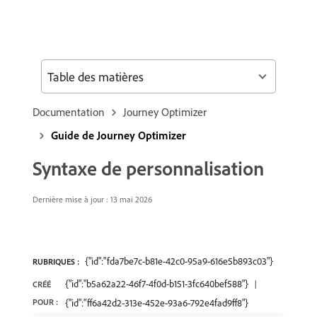
Table des matières
Documentation
Journey Optimizer
Guide de Journey Optimizer
Syntaxe de personnalisation
Dernière mise à jour : 13 mai 2026
{"id":"fda7be7c-b81e-42c0-95a9-616e5b893c03"}
RUBRIQUES :
{"id":"b5a62a22-46f7-4f0d-b151-3fc640bef588"}
CRÉÉ
POUR :
{"id":"ff6a42d2-313e-452e-93a6-792e4fad9ff8"}