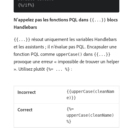
N’appelez pas les fonctions PQL dans
blocs
{{...}}
Handlebars
résout uniquement les variables Handlebars
{{...}}
et les assistants ; il n’évalue pas PQL. Encapsuler une
fonction PQL comme
dans
upperCase()
{{...}}
provoque une erreur « impossible de trouver un helper
». Utilisez plutôt
:
{%= ... %}
{{upperCase(cleanNam
e)}}
{%=
upperCase(cleanName)
%}