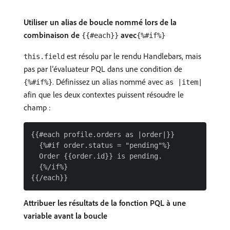
Utiliser un alias de boucle nommé lors de la
combinaison de
avec
{{#each}}
{%#if%}
est résolu par le rendu Handlebars, mais
this.field
pas par l’évaluateur PQL dans une condition de
. Définissez un alias nommé avec
{%#if%}
as |item|
afin que les deux contextes puissent résoudre le
champ :
{{#each profile.orders as |order|}}

  {%#if order.status = "pending"%}

  Order {{order.id}} is pending.

  {%/if%}

Attribuer les résultats de la fonction PQL à une
variable avant la boucle