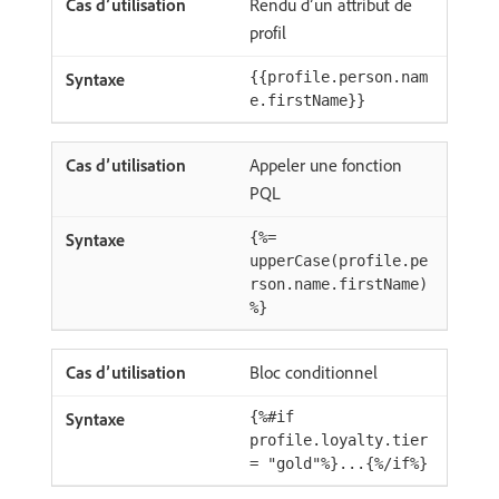
Rendu d’un attribut de
profil
{{profile.person.nam
e.firstName}}
Appeler une fonction
PQL
{%=
upperCase(profile.pe
rson.name.firstName)
%}
Bloc conditionnel
{%#if
profile.loyalty.tier
= "gold"%}...{%/if%}