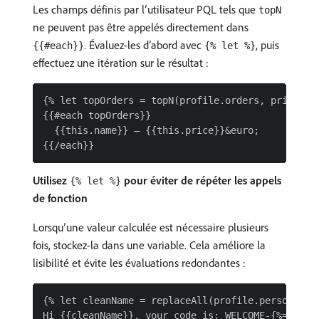
Les champs définis par l’utilisateur PQL tels que
topN
ne peuvent pas être appelés directement dans
. Évaluez-les d’abord avec
, puis
{{#each}}
{% let %}
effectuez une itération sur le résultat :
{% let topOrders = topN(profile.orders, price, 3)
{{#each topOrders}}

  {{this.name}} — {{this.price}}&euro;

Utilisez
pour éviter de répéter les appels
{% let %}
de fonction
Lorsqu’une valeur calculée est nécessaire plusieurs
fois, stockez-la dans une variable. Cela améliore la
lisibilité et évite les évaluations redondantes :
{% let cleanName = replaceAll(profile.person.name