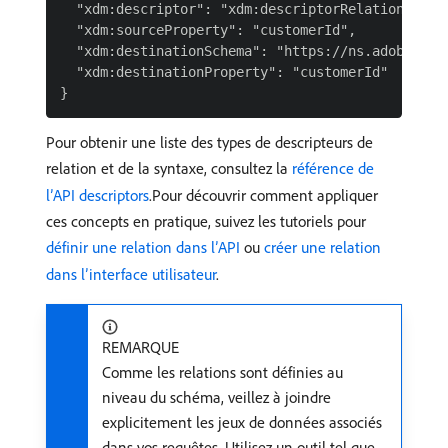
  "xdm:descriptor": "xdm:descriptorRelationship",
  "xdm:sourceProperty": "customerId",

  "xdm:destinationSchema": "https://ns.adobe.com/
  "xdm:destinationProperty": "customerId"

Pour obtenir une liste des types de descripteurs de
relation et de la syntaxe, consultez la
référence de
l’API descriptors
.Pour découvrir comment appliquer
ces concepts en pratique, suivez les tutoriels pour
définir une relation dans l’API
ou
créer une relation
dans l’interface utilisateur
.
REMARQUE
Comme les relations sont définies au
niveau du schéma, veillez à joindre
explicitement les jeux de données associés
dans vos requêtes. Utilisez un outil tel que