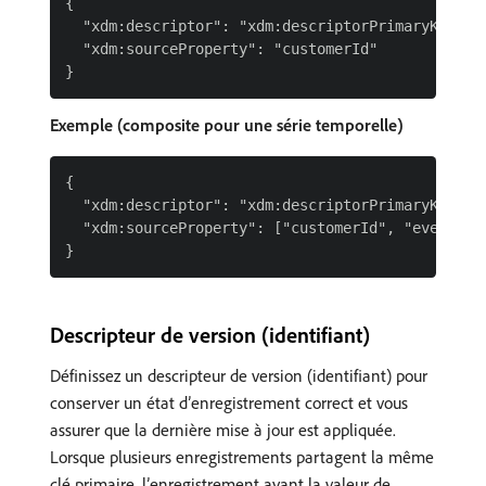
{

  "xdm:descriptor": "xdm:descriptorPrimaryKey",

  "xdm:sourceProperty": "customerId"

Exemple (composite pour une série temporelle)
{

  "xdm:descriptor": "xdm:descriptorPrimaryKey",

  "xdm:sourceProperty": ["customerId", "eventTime
Descripteur de version (identifiant)
Définissez un descripteur de version (identifiant) pour
conserver un état d’enregistrement correct et vous
assurer que la dernière mise à jour est appliquée.
Lorsque plusieurs enregistrements partagent la même
clé primaire, l’enregistrement ayant la valeur de