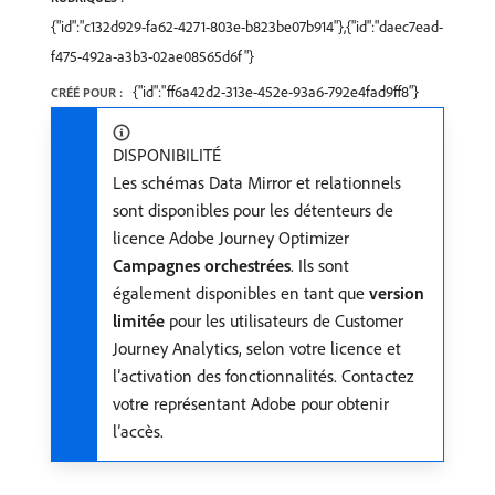
{"id":"c132d929-fa62-4271-803e-b823be07b914"},{"id":"daec7ead-
f475-492a-a3b3-02ae08565d6f"}
{"id":"ff6a42d2-313e-452e-93a6-792e4fad9ff8"}
CRÉÉ POUR :
DISPONIBILITÉ
Les schémas Data Mirror et relationnels
sont disponibles pour les détenteurs de
licence Adobe Journey Optimizer
Campagnes orchestrées
. Ils sont
également disponibles en tant que
version
limitée
pour les utilisateurs de Customer
Journey Analytics, selon votre licence et
l’activation des fonctionnalités. Contactez
votre représentant Adobe pour obtenir
l’accès.