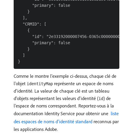
      "primary": false

    }

  ],

  "CRMID": [

    {

      "id": "2e33192000007456-0365c00000000000",

      "primary": false

    }

  ]

Comme le montre l’exemple ci-dessus, chaque clé de
l’objet
représente un espace de noms
identityMap
d’identité. La valeur de chaque clé est un tableau
d’objets représentant les valeurs d’identité (
) de
id
l’espace de noms correspondant. Reportez-vous à la
documentation Identity Service pour obtenir une
​ liste
des espaces de noms d’identité standard
reconnus par
les applications Adobe.