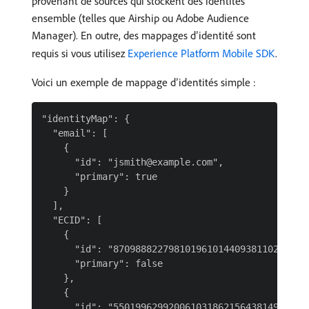
provenant de sources qui stockent des identités
ensemble (telles que Airship ou Adobe Audience
Manager). En outre, des mappages d’identité sont
requis si vous utilisez
Experience Platform Mobile SDK
.
Voici un exemple de mappage d’identités simple :
"identityMap": {

  "email": [

    {

      "id": "jsmith@example.com",

      "primary": true

    }

  ],

  "ECID": [

    {

      "id": "870988822798101961014409381102167489
      "primary": false

    },

    {

      "id": "550199629920061031862156438149731281