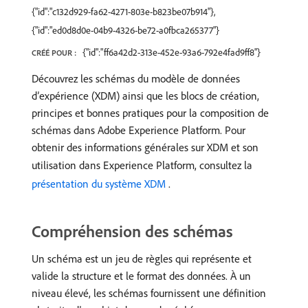
{"id":"c132d929-fa62-4271-803e-b823be07b914"},
{"id":"ed0d8d0e-04b9-4326-be72-a0fbca265377"}
{"id":"ff6a42d2-313e-452e-93a6-792e4fad9ff8"}
CRÉÉ POUR :
Découvrez les schémas du modèle de données
d’expérience (XDM) ainsi que les blocs de création,
principes et bonnes pratiques pour la composition de
schémas dans Adobe Experience Platform. Pour
obtenir des informations générales sur XDM et son
utilisation dans Experience Platform, consultez la
présentation du système XDM ​
.
Compréhension des schémas
Un schéma est un jeu de règles qui représente et
valide la structure et le format des données. À un
niveau élevé, les schémas fournissent une définition