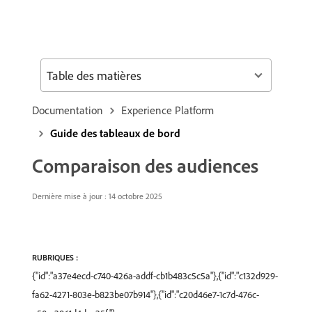
Table des matières
Documentation
Experience Platform
Guide des tableaux de bord
Comparaison des audiences
Dernière mise à jour : 14 octobre 2025
RUBRIQUES :
{"id":"a37e4ecd-c740-426a-addf-cb1b483c5c5a"},{"id":"c132d929-
fa62-4271-803e-b823be07b914"},{"id":"c20d46e7-1c7d-476c-