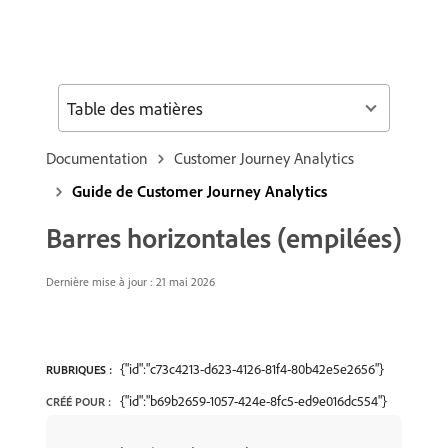
Table des matières
Documentation
Customer Journey Analytics
Guide de Customer Journey Analytics
Barres horizontales (empilées)
Dernière mise à jour : 21 mai 2026
{"id":"c73c4213-d623-4126-81f4-80b42e5e2656"}
RUBRIQUES :
{"id":"b69b2659-1057-424e-8fc5-ed9e016dc554"}
CRÉÉ POUR :