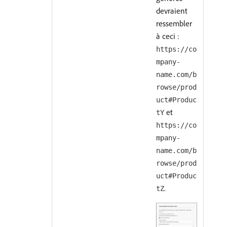
devraient
ressembler
à ceci :
https://co
mpany-
name.com/b
rowse/prod
uct#Produc
et
tY
https://co
mpany-
name.com/b
rowse/prod
uct#Produc
.
tZ