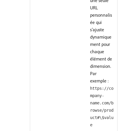
une seule
URL
personnalis
ée qui
s’ajuste
dynamique
ment pour
chaque
élément de
dimension.
Par
exemple :
https://co
mpany-
name.com/b
rowse/prod
uct#\$valu
e