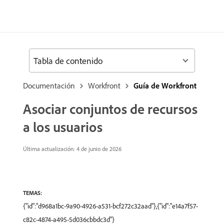
Tabla de contenido
Documentación
Workfront
Guía de Workfront
Asociar conjuntos de recursos
a los usuarios
Última actualización: 4 de junio de 2026
TEMAS:
{"id":"d968a1bc-9a90-4926-a531-bcf272c32aad"},{"id":"e14a7f57-
c82c-4874-a495-5d036cbbdc3d"}