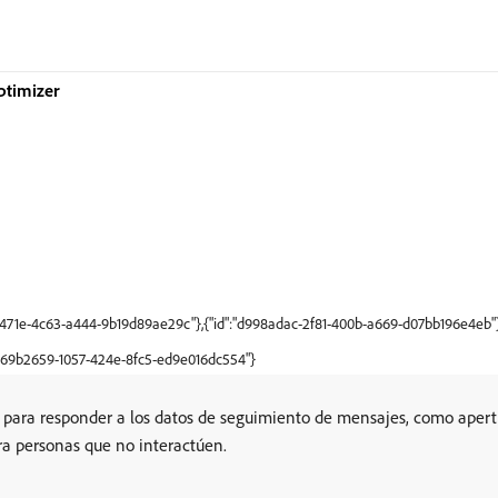
ptimizer
4-471e-4c63-a444-9b19d89ae29c"},{"id":"d998adac-2f81-400b-a669-d07bb196e4eb"
"b69b2659-1057-424e-8fc5-ed9e016dc554"}
n para responder a los datos de seguimiento de mensajes, como apertur
ra personas que no interactúen.