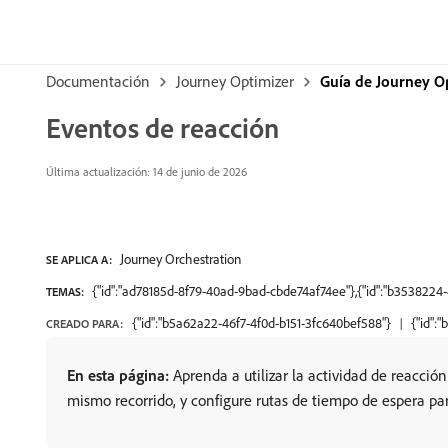
Documentación
Journey Optimizer
Guía de Journey O
Eventos de reacción
Última actualización: 14 de junio de 2026
Journey Orchestration
SE APLICA A:
{"id":"ad78185d-8f79-40ad-9bad-cbde74af74ee"},{"id":"b353822
TEMAS:
{"id":"b5a62a22-46f7-4f0d-b151-3fc640bef588"}
{"id":
CREADO PARA:
En esta página:
Aprenda a utilizar la actividad de reacció
mismo recorrido, y configure rutas de tiempo de espera pa