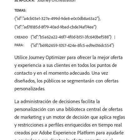
Journey Orchestration
SE APLICA A:
TEMAS:
{"id":"a4cb03e1-327e-499d-9de8-e0c0db8a63a2"},
{"id":"ad78185d-8f79-40ad-9bad-cbde74af74ee"}
{"id":"b5a62a22-46f7-4f0d-b151-3fc640bef588"}
CREADO
PARA:
{"id":"b69b2659-1057-424e-8fc5-ed9e016dc554"}
Utilice Journey Optimizer para ofrecer la mejor oferta
y experiencia a sus clientes en todos los puntos de
contacto y en el momento adecuado. Una vez
diseñados, los públicos se segmentarán con ofertas
personalizadas.
La administración de decisiones facilita la
personalización con una biblioteca central de ofertas
de marketing y un motor de decisión que aplica reglas
y restricciones a perfiles enriquecidos en tiempo real
creados por Adobe Experience Platform para ayudarle