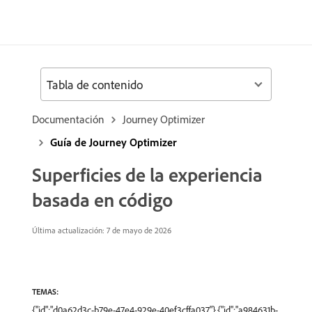
Tabla de contenido
Documentación
Journey Optimizer
Guía de Journey Optimizer
Superficies de la experiencia
basada en código
Última actualización: 7 de mayo de 2026
TEMAS:
{"id":"d0a62d3c-b79e-47e4-929e-40ef3cffa037"},{"id":"a984631b-