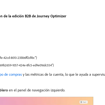
 de la edición B2B de Journey Optimizer
5fe-42cd-8013-23bb6ff2d1bc"}
"b69b2659-1057-424e-8fc5-ed9e016dc554"}
upo de compras
y las métricas de la cuenta, lo que le ayuda a supervis
blero
en el panel de navegación izquierdo.