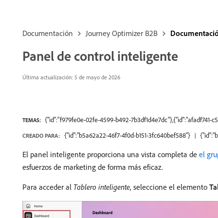
Documentación
Journey Optimizer B2B
Documentación
Panel de control inteligente
Última actualización: 5 de mayo de 2026
{"id":"f979fe0e-02fe-4599-b492-7b3df1d4e7dc"},{"id":"afadf741-c
TEMAS:
{"id":"b5a62a22-46f7-4f0d-b151-3fc640bef588"}
{"id":
CREADO PARA:
El panel inteligente proporciona una vista completa de
el gr
esfuerzos de marketing de forma más eficaz.
Para acceder al
Tablero inteligente
, seleccione el elemento
Ta