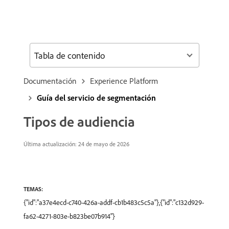
Tabla de contenido
Documentación
Experience Platform
Guía del servicio de segmentación
Tipos de audiencia
Última actualización: 24 de mayo de 2026
TEMAS:
{"id":"a37e4ecd-c740-426a-addf-cb1b483c5c5a"},{"id":"c132d929-
fa62-4271-803e-b823be07b914"}