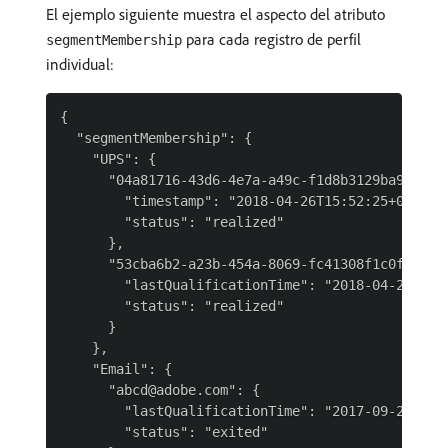
El ejemplo siguiente muestra el aspecto del atributo
para cada registro de perfil
segmentMembership
individual:
{

  "segmentMembership": {

    "UPS": {

      "04a81716-43d6-4e7a-a49c-f1d8b3129ba9": {

        "timestamp": "2018-04-26T15:52:25+00:00",
        "status": "realized"

      },

      "53cba6b2-a23b-454a-8069-fc41308f1c0f": {

        "lastQualificationTime": "2018-04-26T15:5
        "status": "realized"

      }

    },

    "Email": {

      "abcd@adobe.com": {

        "lastQualificationTime": "2017-09-26T15:5
        "status": "exited"
