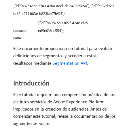
{"id":"a37e4ecd-c740-426a-addf-cb1b483c5c5a"},{"id":"c132d929-
fa62-4271-803e-b823be07b914"}
{"id":"b69b2659-1057-424e-8fc5-
ed9e016dc554"}
CREADO
PARA:
Este documento proporciona un tutorial para evaluar
definiciones de segmentos y acceder a estos
resultados mediante
Segmentation API
.
Introducción
Este tutorial requiere una comprensión práctica de los
distintos servicios de Adobe Experience Platform
implicados en la creación de audiencias. Antes de
comenzar este tutorial, revise la documentación de los
siguientes servicios: