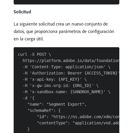
Solicitud
La siguiente solicitud crea un nuevo conjunto de
datos, que proporciona parámetros de configuración
en la carga útil.
curl -X POST \

  https://platform.adobe.io/data/foundation/catal
  -H 'Content-Type: application/json' \

  -H 'Authorization: Bearer {ACCESS_TOKEN}' \

  -H 'x-api-key: {API_KEY}' \

  -H 'x-gw-ims-org-id: {ORG_ID}' \

  -H 'x-sandbox-name: {SANDBOX_NAME}' \

  -d '{

    "name": "Segment Export",

    "schemaRef": {

        "id": "https://ns.adobe.com/xdm/context/p
        "contentType": "application/vnd.adobe.xed
    }
